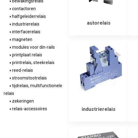
bewakingsrelais
contactoren
halfgeleiderrelais
autorelais
industrierelais
interfacerelais
magneten
modules voor din-rails
printplaat relais
printrelais, steekrelais
reed-relais
stroomstootrelais
tijdrelais, multifunctionele
relais
zekeringen
industrierelais
relais-accessoires