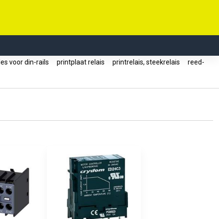
s voor din-rails
printplaat relais
printrelais, steekrelais
reed-