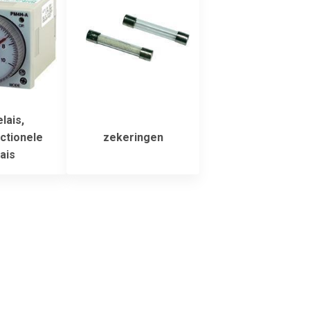
elais,
ctionele
zekeringen
ais