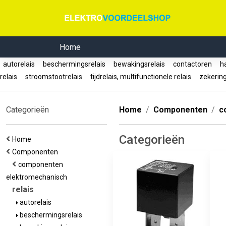
Home
autorelais
beschermingsrelais
bewakingsrelais
contactoren
ha
relais
stroomstootrelais
tijdrelais, multifunctionele relais
zekerin
Categorieën
Home
Componenten
c
Categorieën
Home
Componenten
componenten
elektromechanisch
relais
autorelais
beschermingsrelais