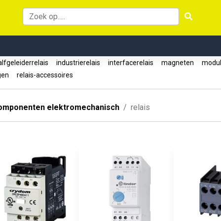
lfgeleiderrelais
industrierelais
interfacerelais
magneten
module
gen
relais-accessoires
omponenten elektromechanisch
relais