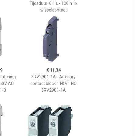
Tijdsduur: 0.1 s - 100 h 1x
wisselcontact
99
€ 11.34
Latching
3RV2901-1A - Auxiliary
.253V AC
contact block 1 NO/1 NC
1-0
3RV2901-1A