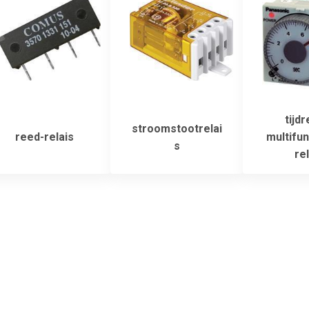
tijdr
stroomstootrelai
reed-relais
multifun
s
rel