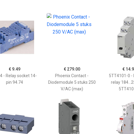
€ 9.49
€ 279.00
€ 14.
4 - Relay socket 14-
Phoenix Contact -
5TT4101-0 - 
pin 94.74
Diodemodule 5 stuks 250
relay 184..
V/AC (max)
5TT410