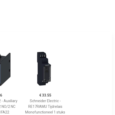
16
€ 33.55
- Auxiliary
Schneider Electric -
 2 NO/2 NC
RE17RAMU Tijdrelais
1FA22
Monofunctioneel 1 stuks