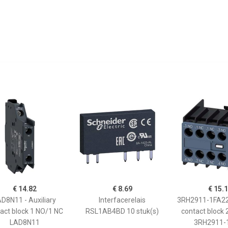
€ 14.82
€ 8.69
€ 15.
D8N11 - Auxiliary
Interfacerelais
3RH2911-1FA22 
act block 1 NO/1 NC
RSL1AB4BD 10 stuk(s)
contact block
LAD8N11
3RH2911-