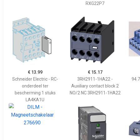
RXG22P7
€ 13.99
€ 15.17
Schneider Electric - RC-
3RH2911-1HA22 -
94.7
onderdeel ter
Auxiliary contact block 2
bescherming 1 stuks
NO/2 NC 3RH2911-1HA22
LA4KA1U