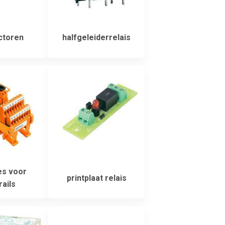
ctoren
halfgeleiderrelais
s voor
printplaat relais
rails