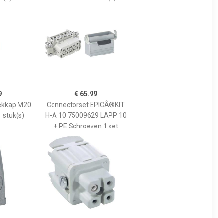
9
€ 65.99
ekkap M20
Connectorset EPICÂ®KIT
 stuk(s)
H-A 10 75009629 LAPP 10
+ PE Schroeven 1 set