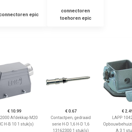
connectoren
connectoren epic
toehoren epic
€ 10.99
€ 0.67
€ 2.4
2000 Afdekkap M20
Contactpen, gedraaid
LAPP 104
IC H-B 10 1 stuk(s)
serie H-D 1,6 H-D 1,6
Opbouwbehuizi
13162300 1 stuk(s)
A 3 1 stu