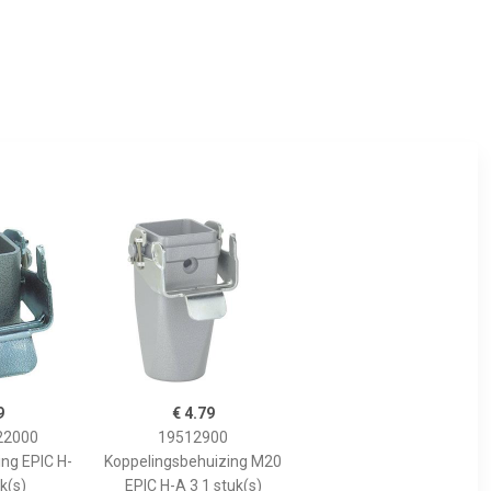
9
€ 4.79
22000
19512900
ng EPIC H-
Koppelingsbehuizing M20
k(s)
EPIC H-A 3 1 stuk(s)