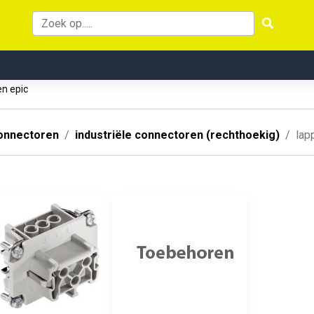
en epic
onnectoren
industriële connectoren (rechthoekig)
lap