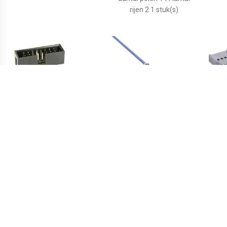
rijen 2 1 stuk(s)
€ 0.36
€ 0.12
econ connect WS10G Male
Lumberg 3111 01 L Crimp-
Lum
connector Totaal aantal
contact Totaal aantal
behu
polen 10 Aantal rijen 2 1
polen 1 1 stuk(s)
stuk(s)