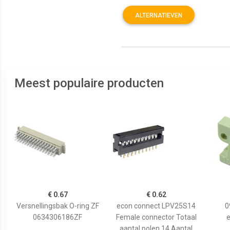
ALTERNATIEVEN
Meest populaire producten
€ 0.67
€ 0.62
Versnellingsbak O-ring ZF
econ connect LPV25S14
0
0634306186ZF
Female connector Totaal
e
aantal polen 14 Aantal