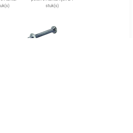
tuk(s)
stuk(s)
7
€ 0.25
WS8G Male
09060009926 Schroef 1
aal aantal
stuk(s)
 rijen 2 1
)