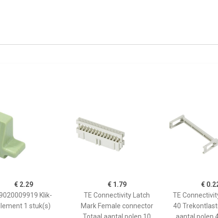
€ 2.29
€ 1.79
€ 0.2
9020009919 Klik-
TE Connectivity Latch
TE Connectivi
lement 1 stuk(s)
Mark Female connector
40 Trekontlast
Totaal aantal polen 10
aantal polen 