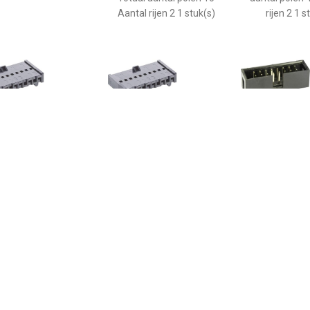
Aantal rijen 2 1 stuk(s)
rijen 2 1 s
€ 0.14
€ 0.30
€ 0.1
berg 3114 03 Lege
Lumberg 3114 02 Lege
econ connect 
izing Totaal aantal
behuizing Totaal aantal
connector Tot
polen 3 1 stuk(s)
polen 2 1 stuk(s)
polen 8 Aantal
stuk(s