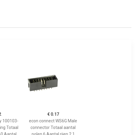
2
€ 0.17
ty 100103-
econ connect WS6G Male
ing Totaal
connector Totaal aantal
40 Aantal
polen 6 Aantal rijen 2 1