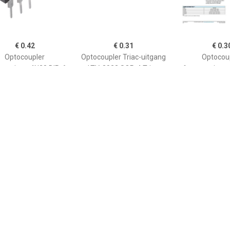
€ 0.42
€ 0.31
€ 0.3
Optocoupler
Optocoupler Triac-uitgang
Optocou
ransistor 4N28 DIP-6
LTV-3023 SOP-4 Triac
fototransisto
sistor met Basis DC
Tape on Full reel
DIP-6 Transi
€ 0.25
€ 1.49
€ 0.1
Optocoupler
H11L1M, 1x
Optocou
istoruitgang LTV826S
-02050002665033
fototransistor
8 Transistor Tape on
TA1 SMD-4 Tra
Full reel