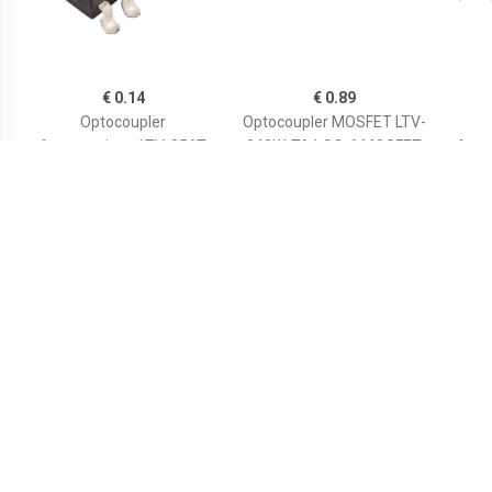
€ 0.14
€ 0.89
Optocoupler
Optocoupler MOSFET LTV-
fototransistor LTV-356T
340W-TA1 SO-6 MOSFET
fotot
SOP-4 Transistor DC
Tape on Full reel
Tran
€ 0.83
€ 0.20
Optocoupler
Optocoupler
fototransistor CNY17-3-
fototransistor LTV-354T
trans
000E DIP-6 Transistor met
SOP-4 Transistor AC, DC
SMD-
Basis DC