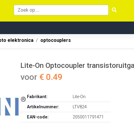
pto elektronica
optocouplers
Lite-On Optocoupler transistoruit
voor
€ 0.49
Fabrikant:
Lite-On
Artikelnummer:
LTV824
EAN-code:
2050011791471