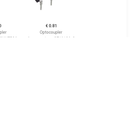
0
€ 0.81
pler
Optocoupler
r CNY75GA
fototransistor SFH618A-2
stor Tube
DIP-4 Transistor DC
4
€ 0.11
pler
Optocoupler
 LTV-817S-
transistoruitgang LTV-
nsistor DC
817-B DIP-4 Transistor
Tube