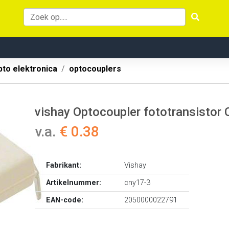
pto elektronica
optocouplers
vishay Optocoupler fototransistor
v.a.
€ 0.38
Fabrikant:
Vishay
Artikelnummer:
cny17-3
EAN-code:
2050000022791