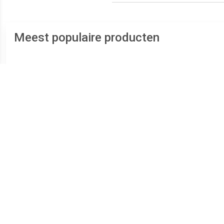
Meest populaire producten
€ 0.14
€ 0.89
Optocoupler
Optocoupler MOSFET LTV-
fototransistor LTV-356T
340W-TA1 SO-6 MOSFET
fotot
SOP-4 Transistor DC
Tape on Full reel
Tran