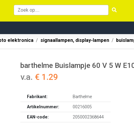
pto elektronica
signaallampen, display-lampen
buisla
barthelme Buislampje 60 V 5 W E1
v.a.
€ 1.29
Fabrikant:
Barthelme
Artikelnummer:
00216005
EAN-code:
2050002368644