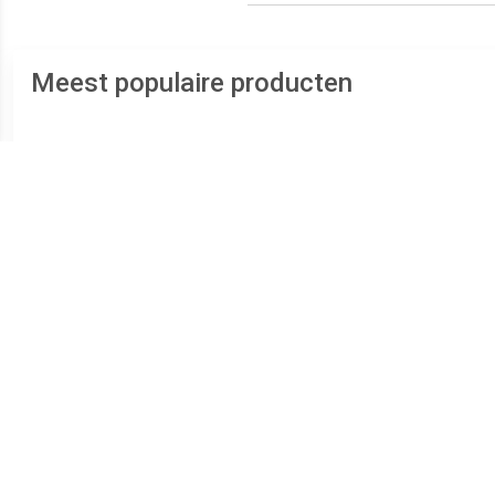
Meest populaire producten
€ 1.79
€ 1.49
Ladekast OURE 6 manden
TRU COMPONENTS
TRU
wit
1590369 Buislampje 30 V
2 W BA9s Helder 1 stuk(s)
buisl