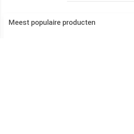
Meest populaire producten
€ 68.79
€ 28.51
UCD-S101B-1213-V6S0-
UCD-S101B-0013-Y060-
UCD
PRQ Encoder Absoluut
2AW Encoder Absoluut
2RW
Magnetisch Blindgat -
Magnetisch
holle as 36 mm 1 stuk(s)
Synchroonflens 58 mm 1
Sync
stuk(s)