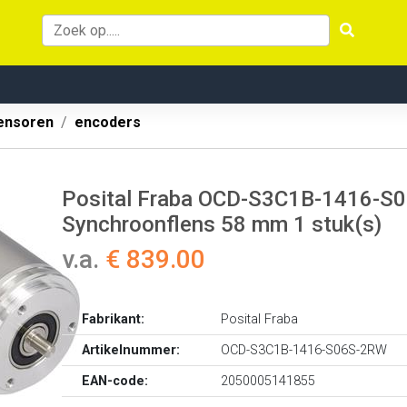
ensoren
encoders
Posital Fraba OCD-S3C1B-1416-S0
Synchroonflens 58 mm 1 stuk(s)
v.a.
€ 839.00
Fabrikant:
Posital Fraba
Artikelnummer:
OCD-S3C1B-1416-S06S-2RW
EAN-code:
2050005141855