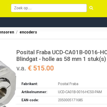
ensoren
encoders
Posital Fraba UCD-CA01B-0016-H
Blindgat - holle as 58 mm 1 stuk(s)
v.a.
€ 515.00
Fabrikant:
Posital Fraba
Artikelnummer:
UCD-CA01B-0016-HCS0-PAM
EAN-code:
2050005171685