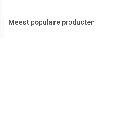
Meest populaire producten
€ 68.79
€ 28.51
UCD-S101B-1213-V6S0-
UCD-S101B-0013-Y060-
UCD
PRQ Encoder Absoluut
2AW Encoder Absoluut
2RW
Magnetisch Blindgat -
Magnetisch
holle as 36 mm 1 stuk(s)
Synchroonflens 58 mm 1
Sync
stuk(s)