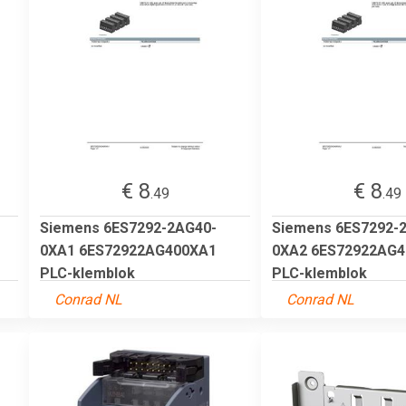
€ 8
€ 8
.49
.49
Siemens 6ES7292-2AG40-
Siemens 6ES7292-
0XA1 6ES72922AG400XA1
0XA2 6ES72922AG
PLC-klemblok
PLC-klemblok
Conrad NL
Conrad NL