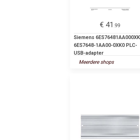
€ 41
.99
Siemens 6ES76481AA000XK
6ES7648-1AA00-0XK0 PLC-
USB-adapter
Meerdere shops