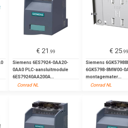
€ 21
€ 25
.99
.9
A0
Siemens 6ES7924-0AA20-
Siemens 6GK5798
0AA0 PLC-aansluitmodule
6GK5798-8MW00-0
6ES79240AA200A...
montagemater...
Conrad NL
Conrad NL