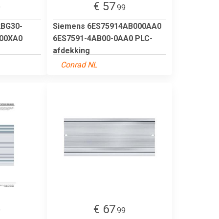
€ 57
9
.99
2BG30-
Siemens 6ES75914AB000AA0
00XA0
6ES7591-4AB00-0AA0 PLC-
afdekking
Conrad NL
€ 67
9
.99