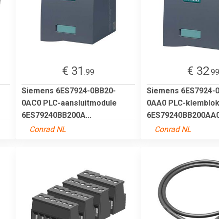
€ 31
€ 32
.99
.9
Siemens 6ES7924-0BB20-
Siemens 6ES7924-
0AC0 PLC-aansluitmodule
0AA0 PLC-klemblo
6ES79240BB200A...
6ES79240BB200AA0 5
Conrad NL
Conrad NL