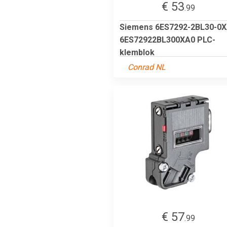
€ 53
.99
Siemens 6ES7292-2BL30-0
6ES72922BL300XA0 PLC-
klemblok
Conrad NL
€ 57
.99