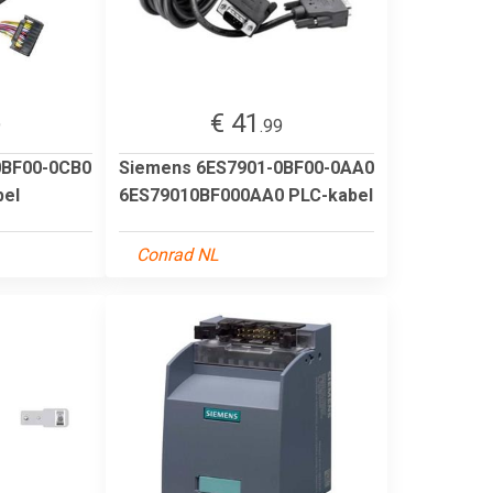
€ 41
9
.99
0BF00-0CB0
Siemens 6ES7901-0BF00-0AA0
bel
6ES79010BF000AA0 PLC-kabel
Conrad NL