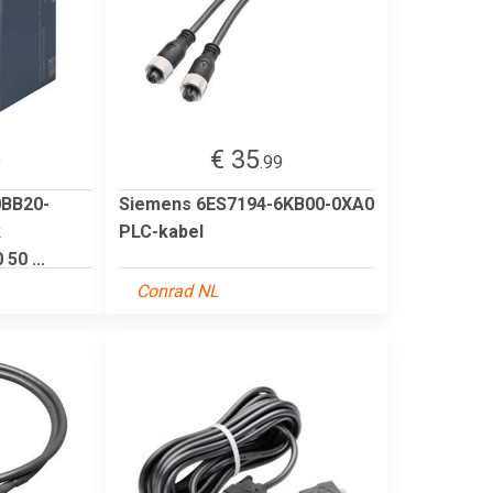
€ 35
9
.99
0BB20-
Siemens 6ES7194-6KB00-0XA0
k
PLC-kabel
0 ...
Conrad NL