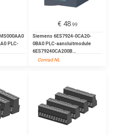
€ 48
9
.99
8MS000AA0
Siemens 6ES7924-0CA20-
A0 PLC-
0BA0 PLC-aansluitmodule
6ES79240CA200B...
Conrad NL