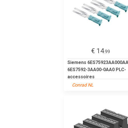
€ 14
.99
Siemens 6ES75923AA000A
6ES7592-3AA00-0AA0 PLC-
accessoires
Conrad NL