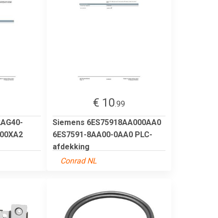
€ 10
.99
2AG40-
Siemens 6ES75918AA000AA0
400XA2
6ES7591-8AA00-0AA0 PLC-
afdekking
Conrad NL