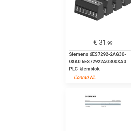
€ 31
.99
Siemens 6ES7292-2AG30-
0XA0 6ES72922AG300XA0
PLC-klemblok
Conrad NL