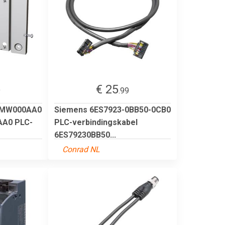
€ 25
9
.99
8MW000AA0
Siemens 6ES7923-0BB50-0CB0
AA0 PLC-
PLC-verbindingskabel
6ES79230BB50...
Conrad NL