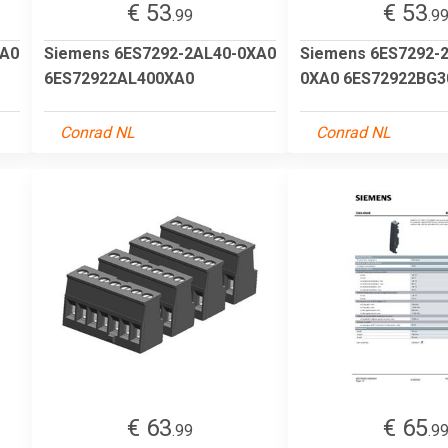
€ 53
€ 53
.99
.9
XA0
Siemens 6ES7292-2AL40-0XA0
Siemens 6ES7292-
6ES72922AL400XA0
0XA0 6ES72922BG3
Conrad NL
Conrad NL
€ 63
€ 65
.99
.9