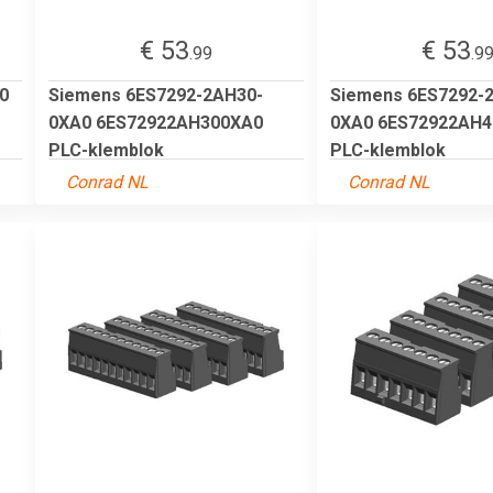
€ 53
€ 53
.99
.9
0
Siemens 6ES7292-2AH30-
Siemens 6ES7292-
0XA0 6ES72922AH300XA0
0XA0 6ES72922AH
PLC-klemblok
PLC-klemblok
Conrad NL
Conrad NL