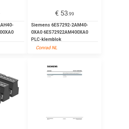
€ 53
9
.99
2AH40-
Siemens 6ES7292-2AM40-
400XA0
0XA0 6ES72922AM400XA0
PLC-klemblok
Conrad NL