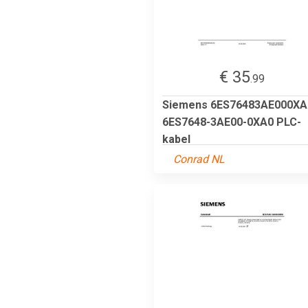
€ 35
.99
Siemens 6ES76483AE000XA
6ES7648-3AE00-0XA0 PLC-
kabel
Conrad NL