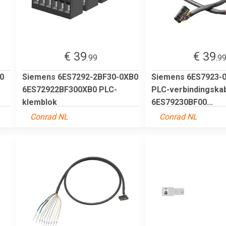
€ 39
€ 39
.99
.9
0
Siemens 6ES7292-2BF30-0XB0
Siemens 6ES7923-
6ES72922BF300XB0 PLC-
PLC-verbindingska
klemblok
6ES79230BF00...
Conrad NL
Conrad NL