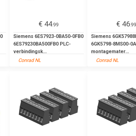
€ 44
€ 46
.99
.9
0
Siemens 6ES7923-0BA50-0FB0
Siemens 6GK5798
6ES79230BA500FB0 PLC-
6GK5798-8MS00-0A
verbindingsk...
montagemater...
Conrad NL
Conrad NL