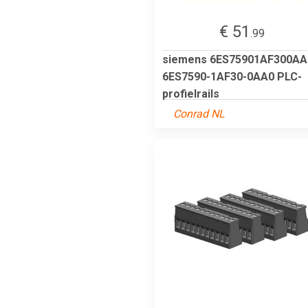
€ 51
.99
siemens 6ES75901AF300AA
6ES7590-1AF30-0AA0 PLC-
profielrails
Conrad NL