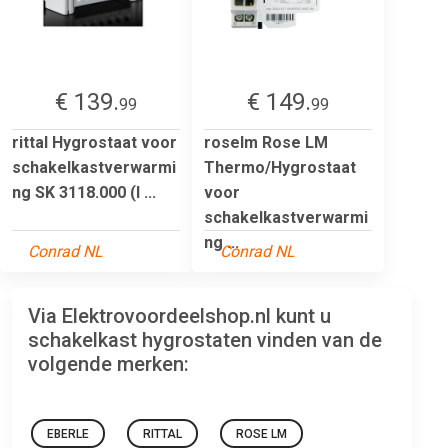
€ 139.
€ 149.
99
99
rittal Hygrostaat voor
roselm Rose LM
schakelkastverwarmi
Thermo/Hygrostaat
ng SK 3118.000 (l ...
voor
schakelkastverwarmi
ng ...
Conrad NL
Conrad NL
Via Elektrovoordeelshop.nl kunt u
schakelkast hygrostaten vinden van de
volgende merken:
EBERLE
RITTAL
ROSE LM