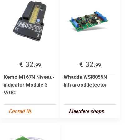
€ 32.
€ 32.
99
99
Kemo M167N Niveau-
Whadda WSI8055N
indicator Module 3
Infrarooddetector
V/DC
Conrad NL
Meerdere shops