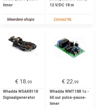
timer
12 V/DC 18 m
Meerdere shops
Conrad NL
€ 18.
€ 22.
99
99
Whadda WSAK8118
Whadda WMT188 1s -
Signaalgenerator
60 uur pulse-pause-
timer