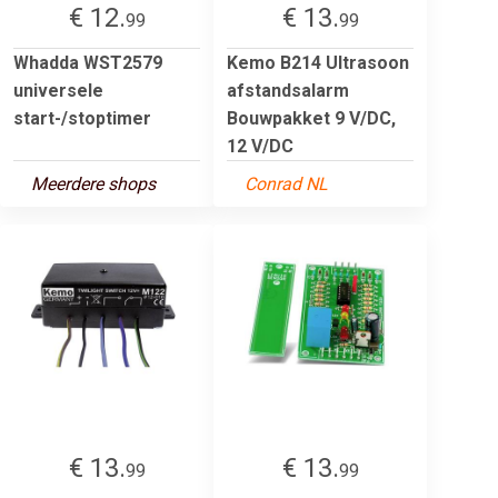
€ 12.
€ 13.
99
99
Whadda WST2579
Kemo B214 Ultrasoon
universele
afstandsalarm
start-/stoptimer
Bouwpakket 9 V/DC,
12 V/DC
Meerdere shops
Conrad NL
€ 13.
€ 13.
99
99