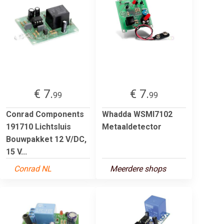
€ 7.
€ 7.
99
99
Conrad Components
Whadda WSMI7102
191710 Lichtsluis
Metaaldetector
Bouwpakket 12 V/DC,
15 V...
Conrad NL
Meerdere shops