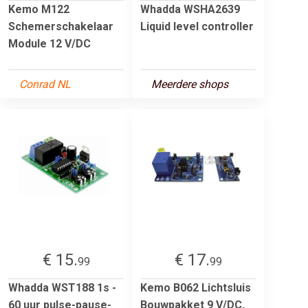
Kemo M122
Whadda WSHA2639
Schemerschakelaar
Liquid level controller
Module 12 V/DC
Conrad NL
Meerdere shops
€ 15.
€ 17.
99
99
Whadda WST188 1s -
Kemo B062 Lichtsluis
60 uur pulse-pause-
Bouwpakket 9 V/DC,