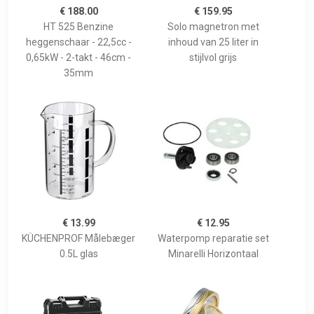
€ 188.00
€ 159.95
HT 525 Benzine
Solo magnetron met
heggenschaar - 22,5cc -
inhoud van 25 liter in
0,65kW - 2-takt - 46cm -
stijlvol grijs
35mm
€ 13.99
€ 12.95
KÜCHENPROF Målebæger
Waterpomp reparatie set
0.5L glas
Minarelli Horizontaal