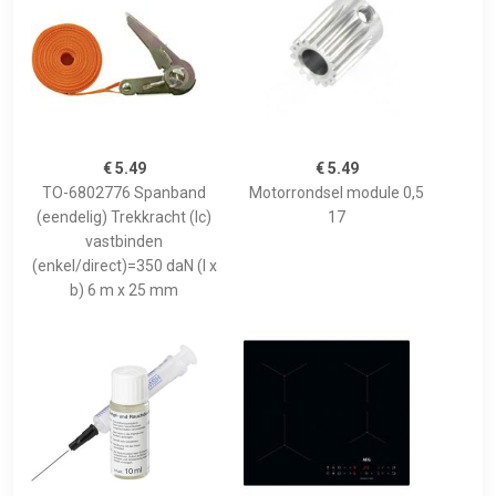
€ 5.49
€ 5.49
TO-6802776 Spanband
Motorrondsel module 0,5
(eendelig) Trekkracht (lc)
17
vastbinden
(enkel/direct)=350 daN (l x
b) 6 m x 25 mm