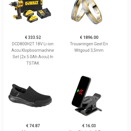
€ 333.52
€ 1896.00
DCD800H2T 18V Li-ion
Trouwringen Geel En
Accu Klopboormachine
Witgoud 3,5mm
Set (2x 5.0Ah Accu) In
TSTAK
€ 74.87
€ 16.03