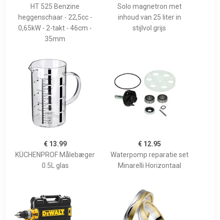
HT 525 Benzine
Solo magnetron met
heggenschaar - 22,5cc -
inhoud van 25 liter in
0,65kW - 2-takt - 46cm -
stijlvol grijs
35mm
€ 13.99
€ 12.95
KÜCHENPROF Målebæger
Waterpomp reparatie set
0.5L glas
Minarelli Horizontaal