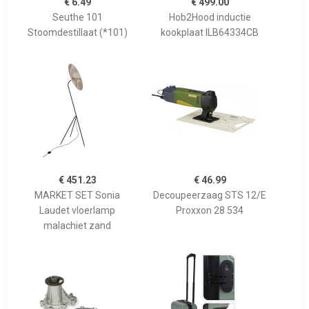
€ 6.49
€ 499.00
Seuthe 101
Hob2Hood inductie
Stoomdestillaat (*101)
kookplaat ILB64334CB
€ 451.23
€ 46.99
MARKET SET Sonia
Decoupeerzaag STS 12/E
Laudet vloerlamp
Proxxon 28 534
malachiet zand