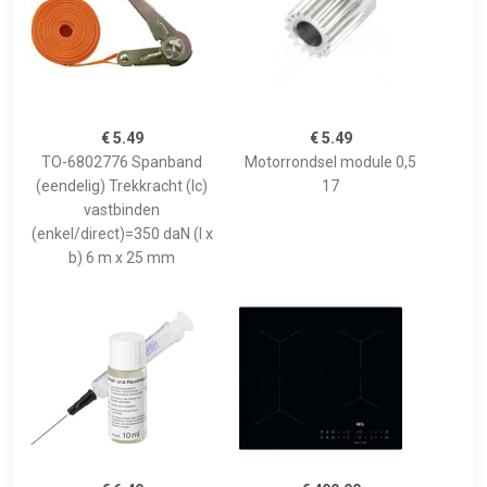
€ 5.49
€ 5.49
TO-6802776 Spanband
Motorrondsel module 0,5
(eendelig) Trekkracht (lc)
17
vastbinden
(enkel/direct)=350 daN (l x
b) 6 m x 25 mm