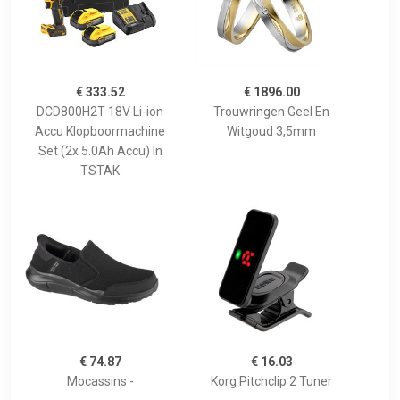
€ 333.52
€ 1896.00
DCD800H2T 18V Li-ion
Trouwringen Geel En
Accu Klopboormachine
Witgoud 3,5mm
Set (2x 5.0Ah Accu) In
TSTAK
€ 74.87
€ 16.03
Mocassins -
Korg Pitchclip 2 Tuner