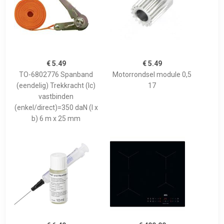
€ 5.49
€ 5.49
TO-6802776 Spanband
Motorrondsel module 0,5
(eendelig) Trekkracht (lc)
17
vastbinden
(enkel/direct)=350 daN (l x
b) 6 m x 25 mm