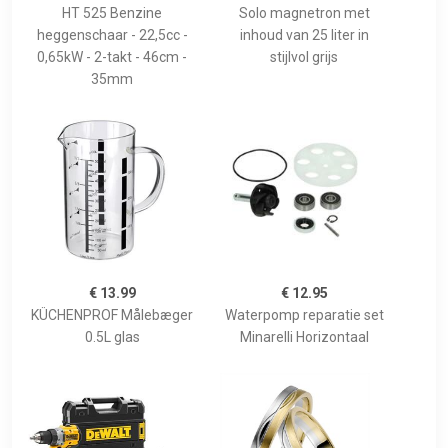
HT 525 Benzine
Solo magnetron met
heggenschaar - 22,5cc -
inhoud van 25 liter in
0,65kW - 2-takt - 46cm -
stijlvol grijs
35mm
€ 13.99
€ 12.95
KÜCHENPROF Målebæger
Waterpomp reparatie set
0.5L glas
Minarelli Horizontaal