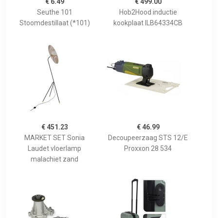
€ 6.49
€ 499.00
Seuthe 101
Hob2Hood inductie
Stoomdestillaat (*101)
kookplaat ILB64334CB
€ 451.23
€ 46.99
MARKET SET Sonia
Decoupeerzaag STS 12/E
Laudet vloerlamp
Proxxon 28 534
malachiet zand