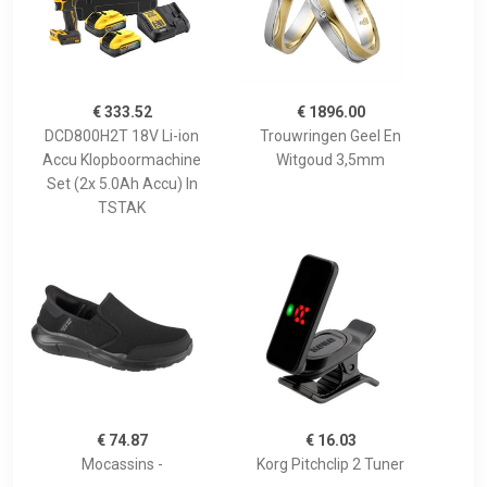
€ 333.52
€ 1896.00
DCD800H2T 18V Li-ion
Trouwringen Geel En
Accu Klopboormachine
Witgoud 3,5mm
Set (2x 5.0Ah Accu) In
TSTAK
€ 74.87
€ 16.03
Mocassins -
Korg Pitchclip 2 Tuner