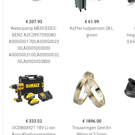
€ 207.93
€ 61.99
Waterpomp MERCEDES-
Koffer ruitpatroon 28 L
BENZ A2C3997390080
groen
hegg
A0005001700,A00050023
0,65
00,A0005003000
A0005003100,A00050032
00,A0005003800
€ 333.52
€ 1896.00
DCD800H2T 18V Li-ion
Trouwringen Geel En
Accu Klopboormachine
Witgoud 3,5mm