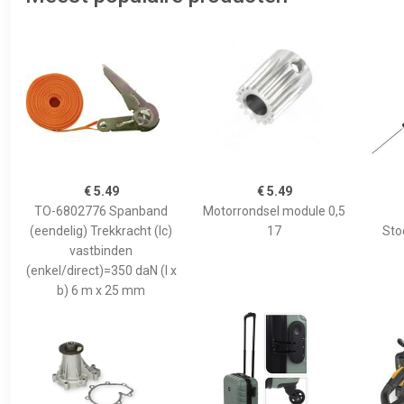
€ 5.49
€ 5.49
TO-6802776 Spanband
Motorrondsel module 0,5
(eendelig) Trekkracht (lc)
17
Sto
vastbinden
(enkel/direct)=350 daN (l x
b) 6 m x 25 mm