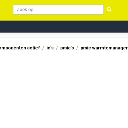
omponenten actief
ic's
pmic's
pmic warmtemanage