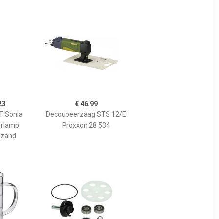
23
€ 46.99
 Sonia
Decoupeerzaag STS 12/E
erlamp
Proxxon 28 534
 zand