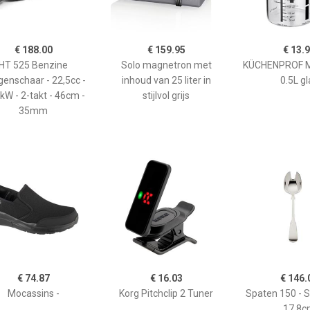
€ 188.00
€ 159.95
€ 13.
HT 525 Benzine
Solo magnetron met
KÜCHENPROF 
enschaar - 22,5cc -
inhoud van 25 liter in
0.5L gl
kW - 2-takt - 46cm -
stijlvol grijs
35mm
€ 74.87
€ 16.03
€ 146.
Mocassins -
Korg Pitchclip 2 Tuner
Spaten 150 - 
17,8c