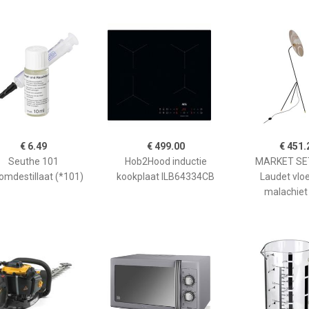
€ 6.49
€ 499.00
€ 451.
Seuthe 101
Hob2Hood inductie
MARKET SET
omdestillaat (*101)
kookplaat ILB64334CB
Laudet vlo
malachiet