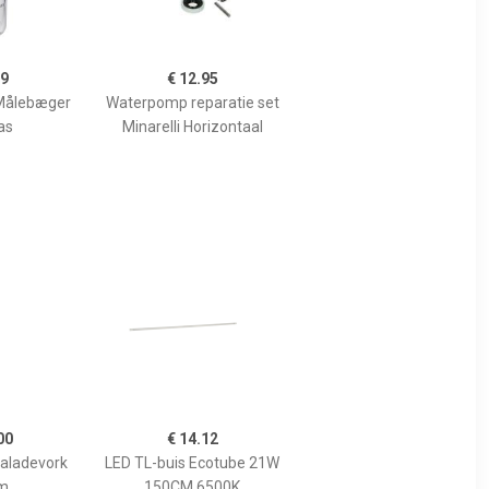
99
€ 12.95
Målebæger
Waterpomp reparatie set
as
Minarelli Horizontaal
00
€ 14.12
Saladevork
LED TL-buis Ecotube 21W
m
150CM 6500K