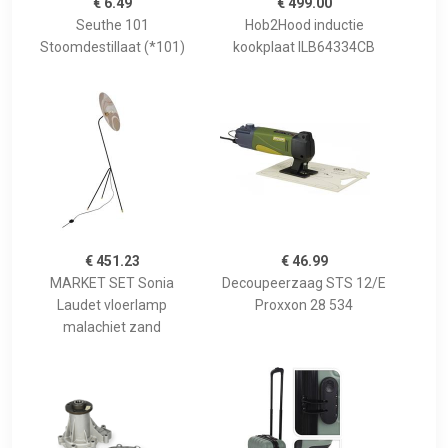
€ 6.49
€ 499.00
Seuthe 101
Hob2Hood inductie
Stoomdestillaat (*101)
kookplaat ILB64334CB
€ 451.23
€ 46.99
MARKET SET Sonia
Decoupeerzaag STS 12/E
Laudet vloerlamp
Proxxon 28 534
malachiet zand