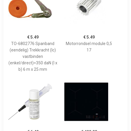
€ 5.49
€ 5.49
TO-6802776 Spanband
Motorrondsel module 0,5
(eendelig) Trekkracht (lc)
17
vastbinden
(enkel/direct)=350 daN (l x
b) 6 m x 25 mm