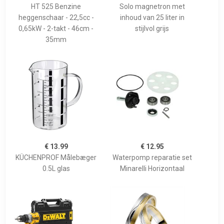
HT 525 Benzine
Solo magnetron met
heggenschaar - 22,5cc -
inhoud van 25 liter in
0,65kW - 2-takt - 46cm -
stijlvol grijs
35mm
€ 13.99
€ 12.95
KÜCHENPROF Målebæger
Waterpomp reparatie set
0.5L glas
Minarelli Horizontaal