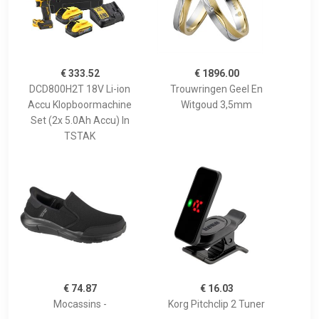
€ 333.52
€ 1896.00
DCD800H2T 18V Li-ion
Trouwringen Geel En
Accu Klopboormachine
Witgoud 3,5mm
Set (2x 5.0Ah Accu) In
TSTAK
€ 74.87
€ 16.03
Mocassins -
Korg Pitchclip 2 Tuner