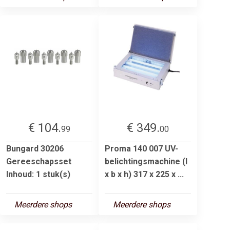
€ 104.
€ 349.
99
00
Bungard 30206
Proma 140 007 UV-
Gereeschapsset
belichtingsmachine (l
Inhoud: 1 stuk(s)
x b x h) 317 x 225 x ...
Meerdere shops
Meerdere shops