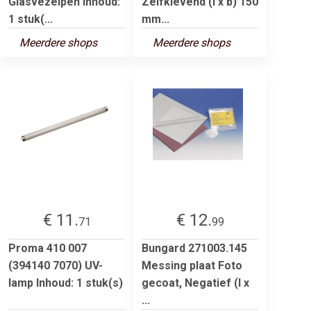
Glasvezelpen Inhoud:
Zelfklevend (l x b) 150
1 stuk(...
mm...
Meerdere shops
Meerdere shops
€ 11.
€ 12.
71
99
Proma 410 007
Bungard 271003.145
(394140 7070) UV-
Messing plaat Foto
lamp Inhoud: 1 stuk(s)
gecoat, Negatief (l x
...