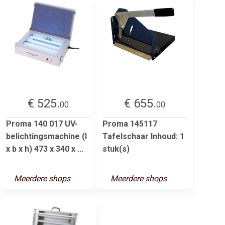
€ 525.
€ 655.
00
00
Proma 140 017 UV-
Proma 145117
belichtingsmachine (l
Tafelschaar Inhoud: 1
x b x h) 473 x 340 x ...
stuk(s)
Meerdere shops
Meerdere shops