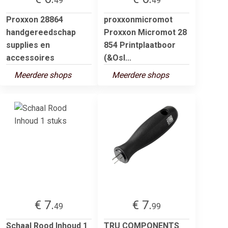
49
49
Proxxon 28864
proxxonmicromot
handgereedschap
Proxxon Micromot 28
supplies en
854 Printplaatboor
accessoires
(&Osl...
Meerdere shops
Meerdere shops
€ 7.
€ 7.
49
99
Schaal Rood Inhoud 1
TRU COMPONENTS