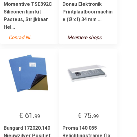
Momentive TSE392C
Donau Elektronik
Siliconen lijm kit
Printplaatboormachin
Pasteus, Strijkbaar
e (Ø x l) 34 mm ...
Hel...
Conrad NL
Meerdere shops
€ 61.
€ 75.
99
99
Bungard 172020.140
Proma 140 055
Nieuwzilver Positief
Belichtingsframe (l x