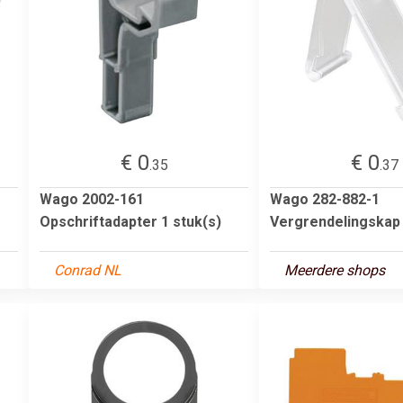
€ 0
€ 0
.35
.37
Wago 2002-161
Wago 282-882-1
Opschriftadapter 1 stuk(s)
Vergrendelingskap 
Conrad NL
Meerdere shops