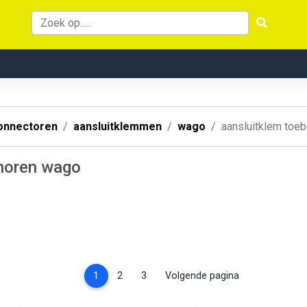
onnectoren
aansluitklemmen
wago
aansluitklem toe
ehoren wago
(current)
1
2
3
Volgende pagina