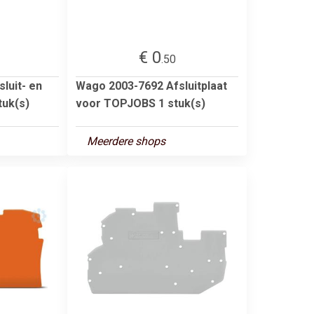
€ 0
.50
luit- en
Wago 2003-7692 Afsluitplaat
tuk(s)
voor TOPJOBS 1 stuk(s)
Meerdere shops