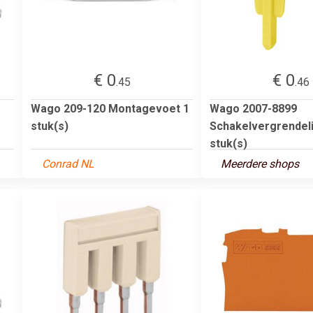
€ 0
€ 0
.45
.46
Wago 209-120 Montagevoet 1
Wago 2007-8899
stuk(s)
Schakelvergrendel
stuk(s)
Conrad NL
Meerdere shops