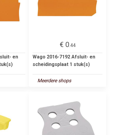
€ 0
.44
luit- en
Wago 2016-7192 Afsluit- en
tuk(s)
scheidingsplaat 1 stuk(s)
Meerdere shops