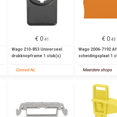
€ 0
€ 0
.41
.43
Wago 210-853 Universeel
Wago 2006-7192 Afs
drukknopframe 1 stuk(s)
scheidingsplaat 1 s
Conrad NL
Meerdere shops