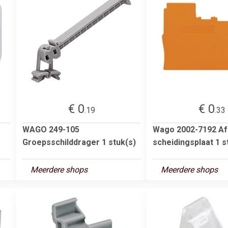
€ 0
€ 0
.19
.33
WAGO 249-105
Wago 2002-7192 Afs
Groepsschilddrager 1 stuk(s)
scheidingsplaat 1 s
Meerdere shops
Meerdere shops