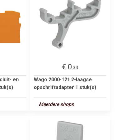
€ 0
.33
luit- en
Wago 2000-121 2-laagse
tuk(s)
opschriftadapter 1 stuk(s)
Meerdere shops