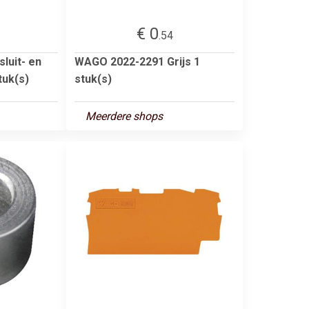
€ 0
.54
luit- en
WAGO 2022-2291 Grijs 1
tuk(s)
stuk(s)
Meerdere shops