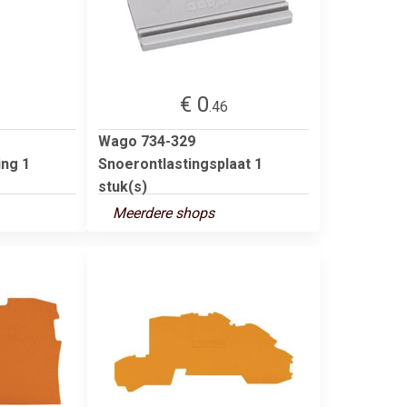
€ 0
.46
Wago 734-329
ing 1
Snoerontlastingsplaat 1
stuk(s)
Meerdere shops