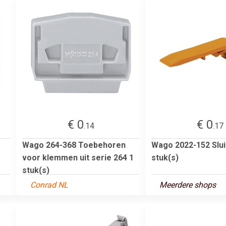
€ 0
€ 0
.14
.17
Wago 264-368 Toebehoren
Wago 2022-152 Slui
voor klemmen uit serie 264 1
stuk(s)
stuk(s)
Conrad NL
Meerdere shops