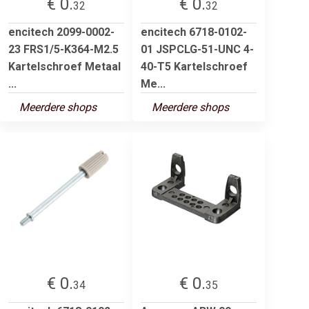
€ 0.
€ 0.
32
32
encitech 2099-0002-
encitech 6718-0102-
23 FRS1/5-K364-M2.5
01 JSPCLG-51-UNC 4-
Kartelschroef Metaal
40-T5 Kartelschroef
...
Me...
Meerdere shops
Meerdere shops
€ 0.
€ 0.
34
35