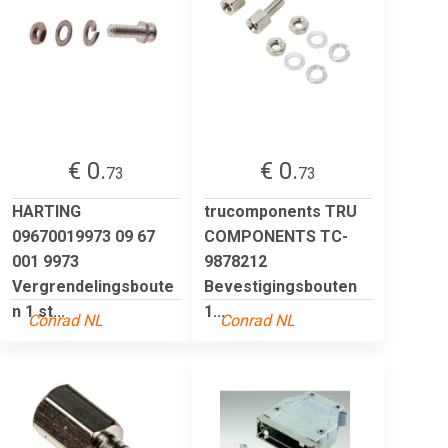
€ 0.
€ 0.
73
73
HARTING
trucomponents TRU
09670019973 09 67
COMPONENTS TC-
001 9973
9878212
Vergrendelingsboute
Bevestigingsbouten
n 1 st...
1...
Conrad NL
Conrad NL