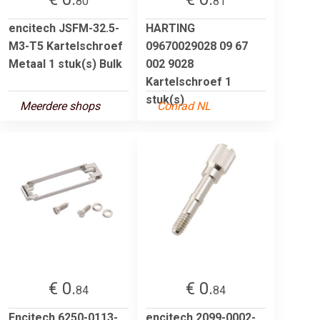
80
81
encitech JSFM-32.5-
HARTING
M3-T5 Kartelschroef
09670029028 09 67
Metaal 1 stuk(s) Bulk
002 9028
Kartelschroef 1
stuk(s)
Meerdere shops
Conrad NL
€ 0.
€ 0.
84
84
Encitech 6250-0113-
encitech 2099-0002-