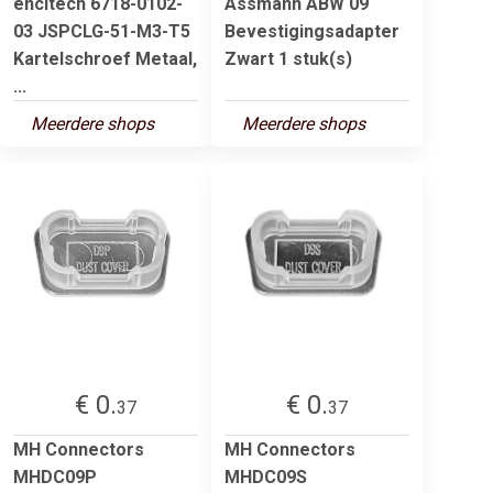
encitech 6718-0102-
Assmann ABW 09
03 JSPCLG-51-M3-T5
Bevestigingsadapter
Kartelschroef Metaal,
Zwart 1 stuk(s)
...
Meerdere shops
Meerdere shops
€ 0.
€ 0.
37
37
MH Connectors
MH Connectors
MHDC09P
MHDC09S