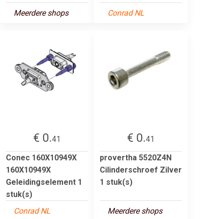
Meerdere shops
Conrad NL
€ 0.
€ 0.
41
41
Conec 160X10949X
provertha 5520Z4N
160X10949X
Cilinderschroef Zilver
Geleidingselement 1
1 stuk(s)
stuk(s)
Conrad NL
Meerdere shops