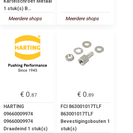
Kartelschroef Metaal
1 stuk(s) B...
Meerdere shops
Meerdere shops
€ 0.
€ 0.
87
89
HARTING
FCI 863001017TLF
09660009974
863001017TLF
09660009974
Bevestigingsbouten 1
Draadeind 1 stuk(s)
stuk(s)