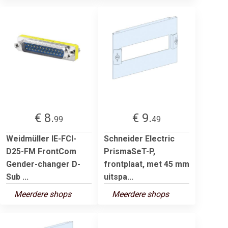
€ 8.
€ 9.
99
49
Weidmüller IE-FCI-
Schneider Electric
D25-FM FrontCom
PrismaSeT-P,
Gender-changer D-
frontplaat, met 45 mm
Sub ...
uitspa...
Meerdere shops
Meerdere shops