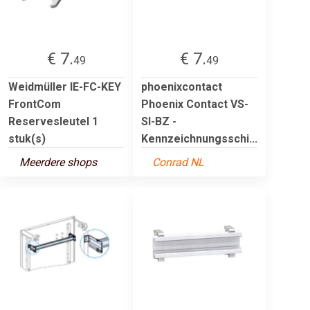
€ 7.
€ 7.
49
49
Weidmüller IE-FC-KEY
phoenixcontact
FrontCom
Phoenix Contact VS-
Reservesleutel 1
SI-BZ -
stuk(s)
Kennzeichnungsschi...
Meerdere shops
Conrad NL