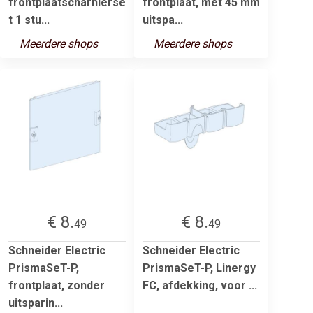
frontplaatscharnierse
frontplaat, met 45 mm
t 1 stu...
uitspa...
Meerdere shops
Meerdere shops
€ 8.
€ 8.
49
49
Schneider Electric
Schneider Electric
PrismaSeT-P,
PrismaSeT-P, Linergy
frontplaat, zonder
FC, afdekking, voor ...
uitsparin...