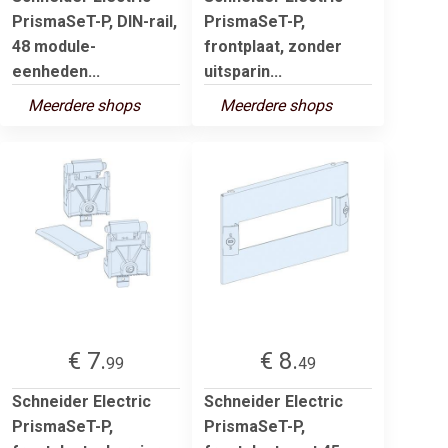
PrismaSeT-P, DIN-rail,
PrismaSeT-P,
48 module-
frontplaat, zonder
eenheden...
uitsparin...
Meerdere shops
Meerdere shops
€ 7.
€ 8.
99
49
Schneider Electric
Schneider Electric
PrismaSeT-P,
PrismaSeT-P,