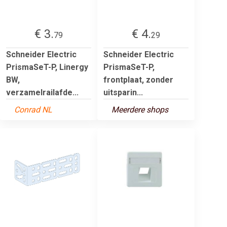
€ 3.
€ 4.
79
29
Schneider Electric
Schneider Electric
PrismaSeT-P, Linergy
PrismaSeT-P,
BW,
frontplaat, zonder
verzamelrailafde...
uitsparin...
Conrad NL
Meerdere shops