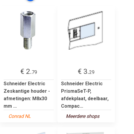
€ 2.
€ 3.
79
29
Schneider Electric
Schneider Electric
Zeskantige houder -
PrismaSeT-P,
afmetingen: M8x30
afdekplaat, deelbaar,
mm ...
Compac...
Conrad NL
Meerdere shops