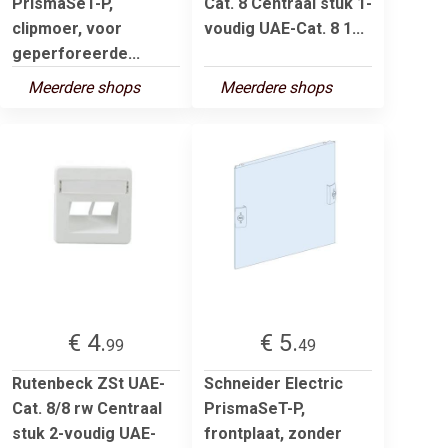
PrismaSeT-P,
Cat. 8 Centraal stuk 1-
clipmoer, voor
voudig UAE-Cat. 8 1...
geperforeerde...
Meerdere shops
Meerdere shops
€ 4.
€ 5.
99
49
Rutenbeck ZSt UAE-
Schneider Electric
Cat. 8/8 rw Centraal
PrismaSeT-P,
stuk 2-voudig UAE-
frontplaat, zonder