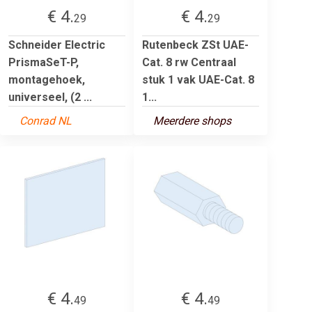
€ 4.
€ 4.
29
29
Schneider Electric
Rutenbeck ZSt UAE-
PrismaSeT-P,
Cat. 8 rw Centraal
montagehoek,
stuk 1 vak UAE-Cat. 8
universeel, (2 ...
1...
Conrad NL
Meerdere shops
€ 4.
€ 4.
49
49