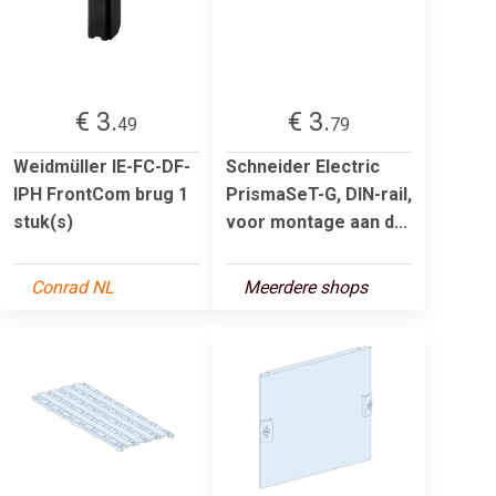
€ 3.
€ 3.
49
79
Weidmüller IE-FC-DF-
Schneider Electric
IPH FrontCom brug 1
PrismaSeT-G, DIN-rail,
stuk(s)
voor montage aan d...
Conrad NL
Meerdere shops