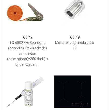
€ 5.49
€ 5.49
TO-6802776 Spanband
Motorrondsel module 0,5
(eendelig) Trekkracht (lc)
17
vastbinden
(enkel/direct)=350 daN (l x
b) 6 m x 25 mm