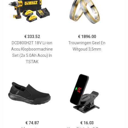
€ 333.52
€ 1896.00
DCD800H2T 18V Li-ion
Trouwringen Geel En
Accu Klopboormachine
Witgoud 3,5mm
Set (2x 5.0Ah Accu) In
TSTAK
€ 74.87
€ 16.03