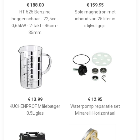
€ 188.00
€ 159.95
HT 525 Benzine
Solo magnetron met
heggenschaar - 22,5cc -
inhoud van 25 liter in
0,65kW - 2-takt - 46cm -
stijlvol grijs
35mm
€ 13.99
€ 12.95
KÜCHENPROF Målebæger
Waterpomp reparatie set
0.5L glas
Minarelli Horizontaal