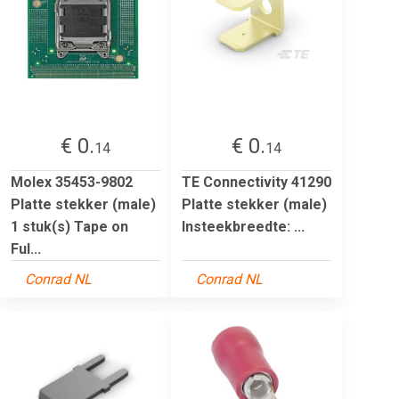
€ 0.
€ 0.
14
14
Molex 35453-9802
TE Connectivity 41290
Platte stekker (male)
Platte stekker (male)
1 stuk(s) Tape on
Insteekbreedte: ...
Ful...
Conrad NL
Conrad NL