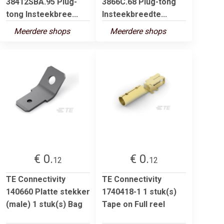
38412SBA.95 Plug-
3866C.68 Plug-tong
tong Insteekbree...
Insteekbreedte...
Meerdere shops
Meerdere shops
€ 0.
€ 0.
12
12
TE Connectivity
TE Connectivity
140660 Platte stekker
1740418-1 1 stuk(s)
(male) 1 stuk(s) Bag
Tape on Full reel