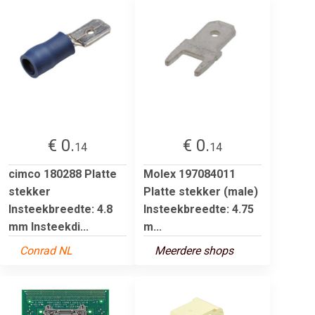
€ 0.
€ 0.
14
14
cimco 180288 Platte
Molex 197084011
stekker
Platte stekker (male)
Insteekbreedte: 4.8
Insteekbreedte: 4.75
mm Insteekdi...
m...
Conrad NL
Meerdere shops