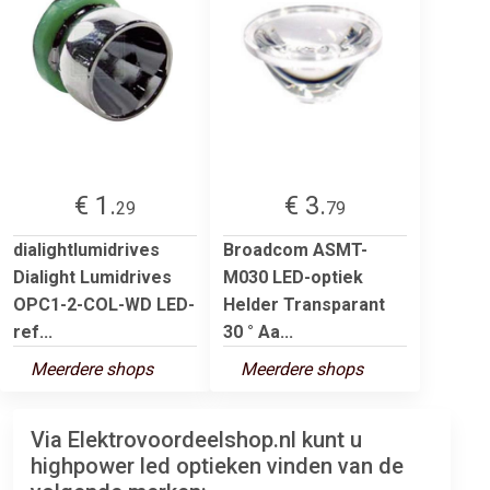
€ 1.
€ 3.
29
79
dialightlumidrives
Broadcom ASMT-
Dialight Lumidrives
M030 LED-optiek
OPC1-2-COL-WD LED-
Helder Transparant
ref...
30 ° Aa...
Meerdere shops
Meerdere shops
Via Elektrovoordeelshop.nl kunt u
highpower led optieken vinden van de