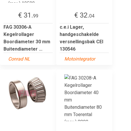
€ 31.
€ 32.
99
04
FAG 30306-A
c.e.i Lager,
Kegelrollager
handgeschakelde
Boordiameter 30 mm
versnellingsbak CEI
Buitendiameter ...
130546
Conrad NL
Motointegrator