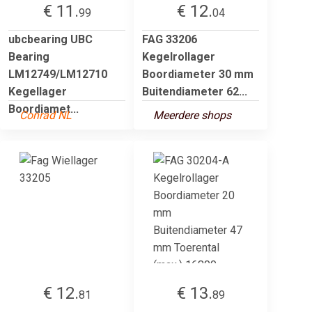
€ 11.
€ 12.
99
04
ubcbearing UBC
FAG 33206
Bearing
Kegelrollager
LM12749/LM12710
Boordiameter 30 mm
Kegellager
Buitendiameter 62...
Boordiamet...
Conrad NL
Meerdere shops
€ 12.
€ 13.
81
89