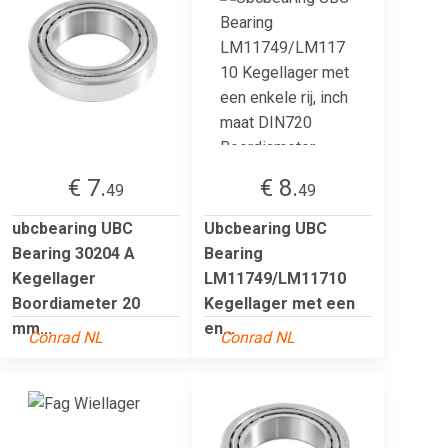
€ 7.
€ 8.
49
49
ubcbearing UBC
Ubcbearing UBC
Bearing 30204 A
Bearing
Kegellager
LM11749/LM11710
Boordiameter 20
Kegellager met een
mm...
en...
Conrad NL
Conrad NL