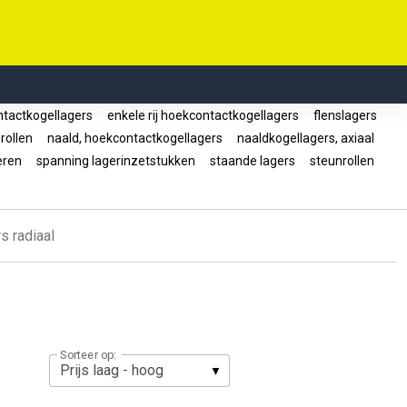
ntactkogellagers
enkele rij hoekcontactkogellagers
flenslagers
rollen
naald, hoekcontactkogellagers
naaldkogellagers, axiaal
eren
spanning lagerinzetstukken
staande lagers
steunrollen
s radiaal
Sorteer op: