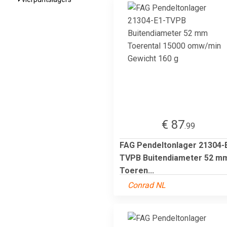
€ 87
.99
FAG Pendeltonlager 21304-
TVPB Buitendiameter 52 m
Toeren...
Conrad NL