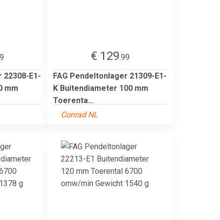
€ 129
99
.99
r 22308-E1-
FAG Pendeltonlager 21309-E1-
90 mm
K Buitendiameter 100 mm
Toerenta...
Conrad NL