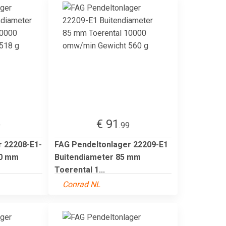
€ 91
9
.99
r 22208-E1-
FAG Pendeltonlager 22209-E1
80 mm
Buitendiameter 85 mm
Toerental 1...
Conrad NL