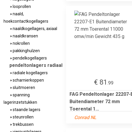
looprollen
naald,
hoekcontactkogellagers
naaldkogellagers, axiaal
naaldkransen
nokrollen
pakkinghulzen
pendelkogellagers
pendeltonlagers radiaal
radiale kogellagers
scharnierkoppen
€ 81
.99
sluitmoeren
FAG Pendeltonlager 22207-
spanning
Buitendiameter 72 mm
lagerinzetstukken
Toerental 1...
staande lagers
Conrad NL
steunrollen
trekbussen
vierpuntslagers