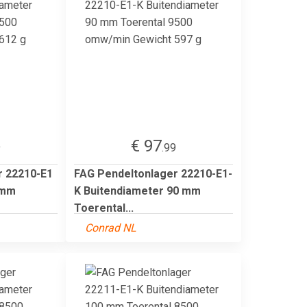
€ 97
9
.99
r 22210-E1
FAG Pendeltonlager 22210-E1-
 mm
K Buitendiameter 90 mm
Toerental...
Conrad NL