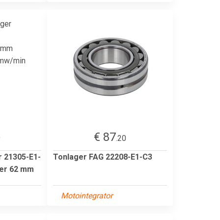
€ 87
9
.20
r 21305-E1-
Tonlager FAG 22208-E1-C3
er 62 mm
Motointegrator