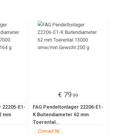
€ 79
9
.99
r 22205-E1-
FAG Pendeltonlager 22206-E1-
52 mm
K Buitendiameter 62 mm
Toerental...
Conrad NL