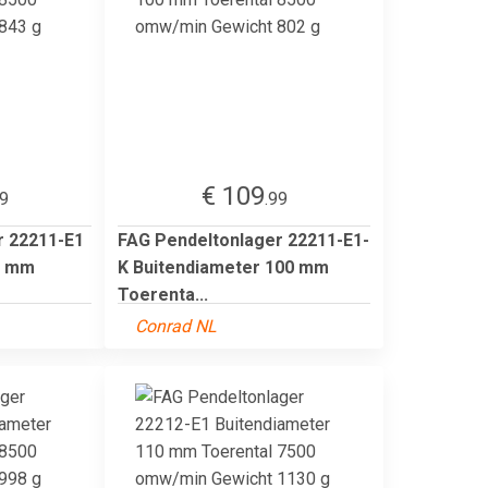
€ 109
99
.99
r 22211-E1
FAG Pendeltonlager 22211-E1-
0 mm
K Buitendiameter 100 mm
Toerenta...
Conrad NL