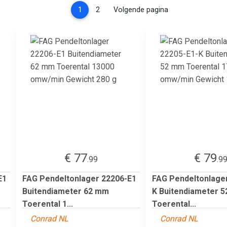
(current)
1
2
Volgende pagina
€ 77
€ 79
.99
.9
E1
FAG Pendeltonlager 22206-E1
FAG Pendeltonlage
Buitendiameter 62 mm
K Buitendiameter 
Toerental 1...
Toerental...
Conrad NL
Conrad NL