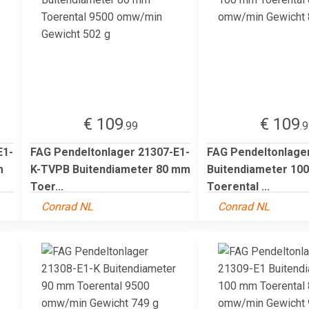
€ 109
€ 109
.99
.
E1-
FAG Pendeltonlager 21307-E1-
FAG Pendeltonlage
m
K-TVPB Buitendiameter 80 mm
Buitendiameter 10
Toer...
Toerental ...
Conrad NL
Conrad NL