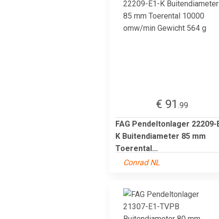
€ 91
.99
FAG Pendeltonlager 22209-
K Buitendiameter 85 mm
Toerental...
Conrad NL