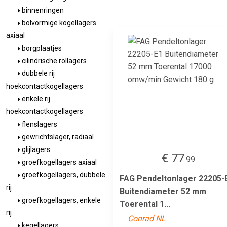
binnenringen
bolvormige kogellagers
axiaal
borgplaatjes
cilindrische rollagers
dubbele rij
hoekcontactkogellagers
enkele rij
hoekcontactkogellagers
flenslagers
gewrichtslager, radiaal
glijlagers
€ 77
.99
groefkogellagers axiaal
groefkogellagers, dubbele
FAG Pendeltonlager 22205-
rij
Buitendiameter 52 mm
groefkogellagers, enkele
Toerental 1...
rij
Conrad NL
kegellagers