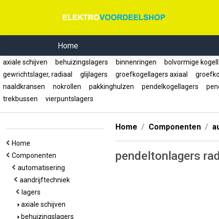
Home
axiale schijven
behuizingslagers
binnenringen
bolvormige kogell
gewrichtslager, radiaal
glijlagers
groefkogellagers axiaal
groefkog
naaldkransen
nokrollen
pakkinghulzen
pendelkogellagers
pend
trekbussen
vierpuntslagers
Home
Componenten
a
Home
pendeltonlagers rad
Componenten
automatisering
aandrijftechniek
lagers
axiale schijven
behuizingslagers