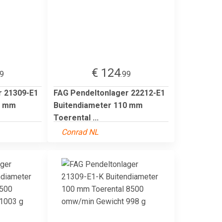
€ 124
99
.99
r 21309-E1
FAG Pendeltonlager 22212-E1
0 mm
Buitendiameter 110 mm
Toerental ...
Conrad NL