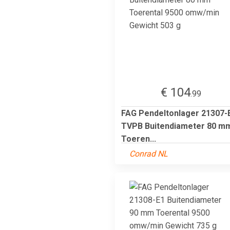
€ 104
.99
FAG Pendeltonlager 21307-
TVPB Buitendiameter 80 m
Toeren...
Conrad NL