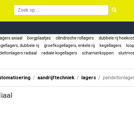
agers axiaal
borgplaatjes
cilindrische rollagers
dubbele rij hoekco
ellagers, dubbele rij
groefkogellagers, enkele rij
kegellagers
loop
eltonlagers radiaal
radiale kogellagers
scharnierkoppen
sluitmo
utomatisering
aandrijftechniek
lagers
pendeltonlager
iaal